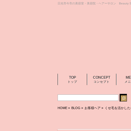
日光市今市の美容室・美容院・ヘアーサロン Beauty Sa
TOP
CONCEPT
ME
トップ
コンセプト
メニ
HOME
»
BLOG »
お客様ヘア
»
くせ毛を活かした