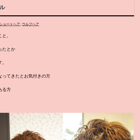
ル
ショートヘア
,
ウルフヘア
こと。
ったとか
す。
なってきたとお気付きの方
ある方