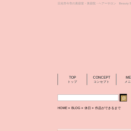
日光市今市の美容室・美容院・ヘアーサロン Beauty Sa
TOP
CONCEPT
ME
トップ
コンセプト
メニ
HOME
»
BLOG »
休日
»
作品ができるまで