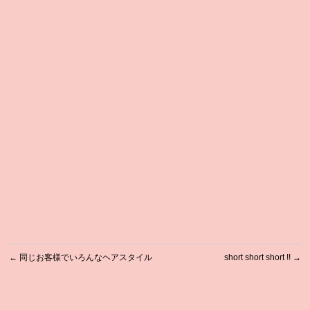
←
同じお客様でいろんなヘアスタイル
short short short !!
→