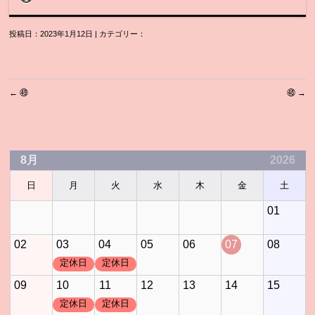
投稿日：2023年1月12日 | カテゴリー：
←
㊾
㊽
→
8月
2026
日
月
火
水
木
金
土
01
02
03
04
05
06
07
08
定休日
定休日
09
10
11
12
13
14
15
定休日
定休日