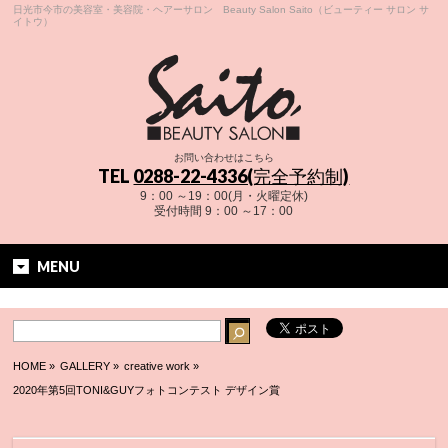
日光市今市の美容室・美容院・ヘアーサロン Beauty Salon Saito（ビューティー サロン サ
イトウ）
お問い合わせはこちら
TEL
0288-22-4336(完全予約制)
9：00 ～19：00(月・火曜定休)
受付時間 9：00 ～17：00
MENU
HOME
»
GALLERY »
creative work
»
2020年第5回TONI&GUYフォトコンテスト デザイン賞