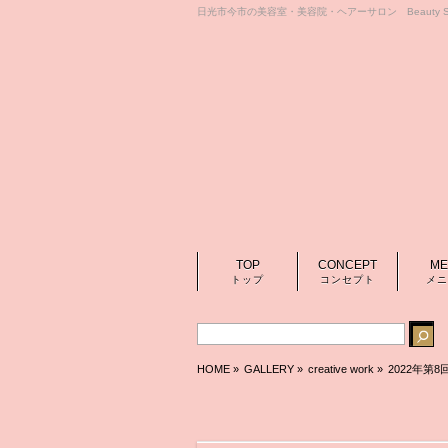
日光市今市の美容室・美容院・ヘアーサロン Beauty Sa
TOP
CONCEPT
ME
トップ
コンセプト
メニ
HOME
»
GALLERY »
creative work
»
2022年第