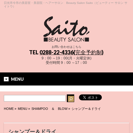
日光市今市の美容室・美容院・ヘアーサロン Beauty Salon Saito（ビューティー サロン サ
イトウ）
お問い合わせはこちら
TEL
0288-22-4336(完全予約制)
9：00 ～19：00(月・火曜定休)
受付時間 9：00 ～17：00
MENU
HOME
»
MENU »
SHAMPOO ＆ BLOW
»
シャンプー＆ドライ
シャンプー＆ドライ