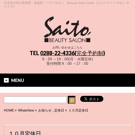
日光市今市の美容室・美容院・ヘアーサロン Beauty Salon Saito（ビューティー サロン サ
イトウ）
お問い合わせはこちら
TEL
0288-22-4336(完全予約制)
9：00 ～19：00(月・火曜定休)
受付時間 9：00 ～17：00
MENU
HOME
»
WhatsNew »
お知らせ
,
定休日
»
１０月定休日
１０月定休日