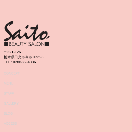
〒321-1261
栃木県日光市今市1095-3
TEL : 0288-22-4336
CONCEPT
MENU
STAFF
GALLERY
BLOG
ACCESS